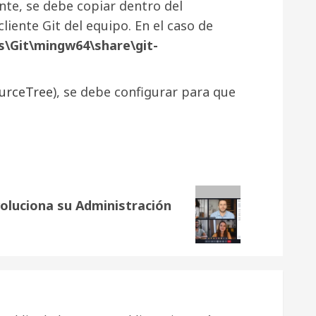
te, se debe copiar dentro del
liente Git del equipo. En el caso de
s\Git\mingw64\share\git-
urceTree
), se debe configurar para que
oluciona su Administración