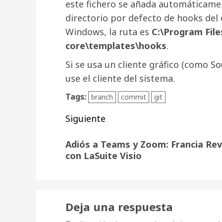
este fichero se añada automáticamen
directorio por defecto de hooks del c
Windows, la ruta es
C:\Program File
core\templates\hooks
.
Si se usa un cliente gráfico (como
So
use el cliente del sistema.
Tags:
branch
commit
git
Navegación
Siguiente
de
Siguiente
Adiós a Teams y Zoom: Francia Rev
entrada:
entradas
con LaSuite Visio
Deja una respuesta