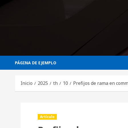
Saltar
al
contenido
PÁGINA DE EJEMPLO
Inicio
2025
th
10
Prefijos de rama en com
Artículo