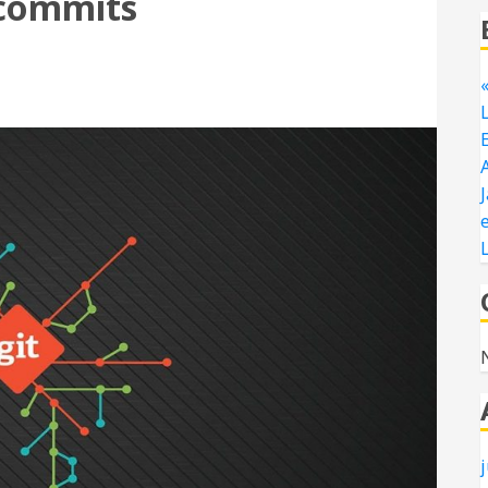
 commits
J
e
j