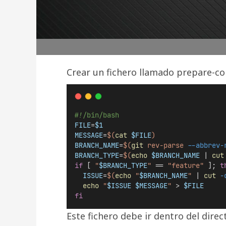
Crear un fichero llamado prepare-co
#!/bin/bash
FILE
=
$1
MESSAGE
=
$(
cat
$FILE
)
BRANCH_NAME
=
$(
git
 rev-parse 
--abbrev-
BRANCH_TYPE
=
$(
echo
$BRANCH_NAME
|
cut
if
 [ 
"
$BRANCH_TYPE
"
 == 
"feature"
 ]; 
t
ISSUE
=
$(
echo
 "
$BRANCH_NAME
" 
|
cut
-
echo
"
$ISSUE
$MESSAGE
"
 > 
$FILE
fi
Este fichero debe ir dentro del dire