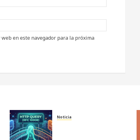
y web en este navegador para la próxima
Noticia
El fin de un dilema
l
arquitectónico: Nace HTTP
QUERY