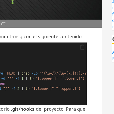
Git
mmit-msg con el siguiente contenido:
A
ref
 HEAD 
|
grep
-Eo
 '^(\w+/)?(\w+[-_])?[0-9]+')
-d
 "/" 
-f
1
|
tr
 '[:upper:]' '[:lower:]')
hen
d
 "/" 
-f
2
|
tr
 "[:lower:]" "[:upper:]")
ctorio
.git/hooks
del proyecto. Para que