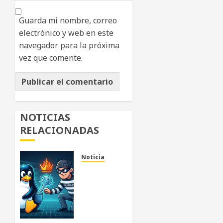
Guarda mi nombre, correo
electrónico y web en este
navegador para la próxima
vez que comente.
NOTICIAS
RELACIONADAS
Noticia
«Copy
Fail»:
La
vulnerabilidad
que