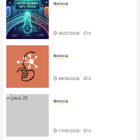
Noticia
El fin de un dilema
arquitectónico: Nace HTTP
QUERY
03/07/2026
0
Noticia
Anthropic recula en la
publicación de Claude Mythos
09/04/2026
0
Noticia
Java 26: El motor de la
infraestructura moderna y la
era de la IA
17/03/2026
0