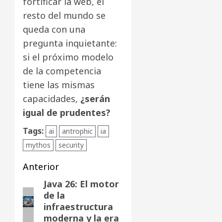
fortificar la web, el
resto del mundo se
queda con una
pregunta inquietante:
si el próximo modelo
de la competencia
tiene las mismas
capacidades,
¿serán
igual de prudentes?
Tags:
ai
antrophic
ia
mythos
security
Navegación
Anterior
de
Java 26: El motor
Entrada
de la
anterior:
entradas
infraestructura
moderna y la era