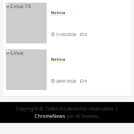
Noticia
Linux 7.0: El Comienzo de una
Nueva Era
11/02/2026
0
Noticia
El futuro de Linux sin Linus
Torvalds
29/01/2026
0
Copyright © Todos los derechos reservados.
|
ChromeNews
por AF themes.