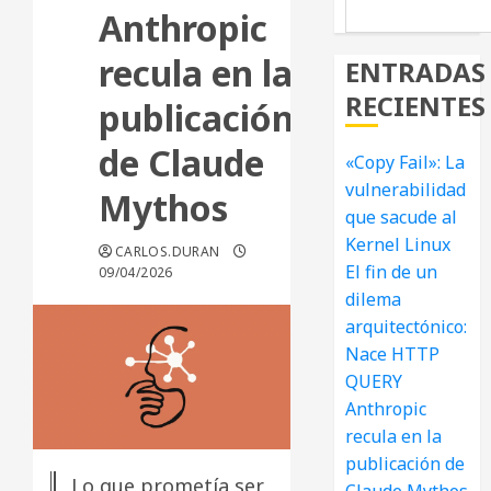
Anthropic
recula en la
ENTRADAS
RECIENTES
publicación
de Claude
«Copy Fail»: La
vulnerabilidad
Mythos
que sacude al
Kernel Linux
CARLOS.DURAN
El fin de un
09/04/2026
dilema
arquitectónico:
Nace HTTP
QUERY
Anthropic
recula en la
publicación de
Lo que prometía ser