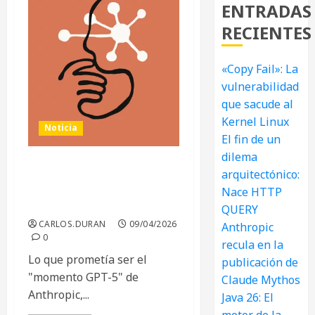
ENTRADAS
RECIENTES
«Copy Fail»: La
vulnerabilidad
que sacude al
Kernel Linux
Noticia
El fin de un
dilema
arquitectónico:
Anthropic recula en la
publicación de Claude
Nace HTTP
Mythos
QUERY
CARLOS.DURAN
09/04/2026
Anthropic
0
recula en la
Lo que prometía ser el
publicación de
"momento GPT-5" de
Claude Mythos
Anthropic,...
Java 26: El