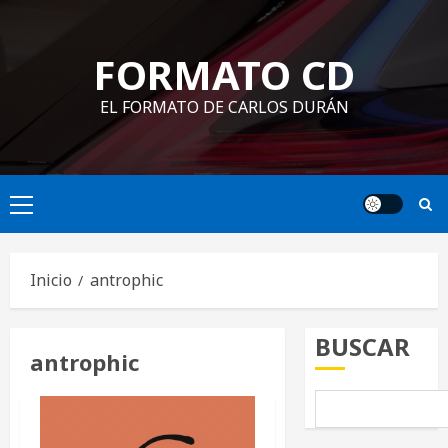
Saltar
al
FORMATO CD
contenido
EL FORMATO DE CARLOS DURÁN
Menú
principal
Inicio
antrophic
BUSCAR
antrophic