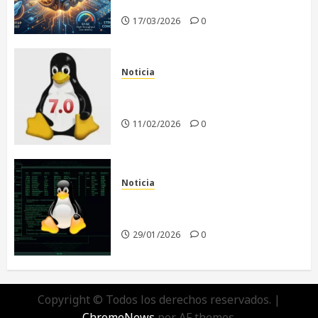
era de la IA
17/03/2026
0
Noticia
Linux 7.0: El Comienzo de una
Nueva Era
11/02/2026
0
Noticia
El futuro de Linux sin Linus
Torvalds
29/01/2026
0
Copyright © Todos los derechos reservados.
|
ChromeNews
por AF themes.