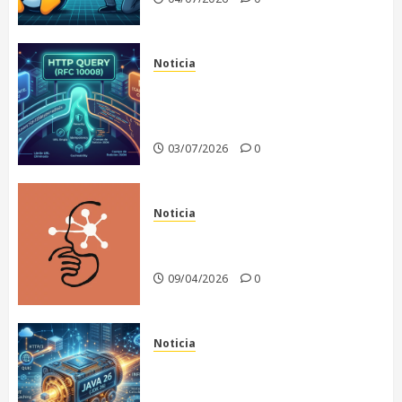
Noticia
El fin de un dilema
arquitectónico: Nace HTTP
QUERY
03/07/2026
0
Noticia
Anthropic recula en la
publicación de Claude Mythos
09/04/2026
0
Noticia
Java 26: El motor de la
infraestructura moderna y la