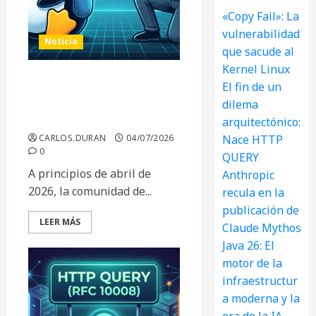
«Copy Fail»: La
vulnerabilidad
Noticia
que sacude al
Kernel Linux
El fin de un
«Copy Fail»: La
vulnerabilidad que sacude
dilema
al Kernel Linux
arquitectónico:
CARLOS.DURAN
04/07/2026
Nace HTTP
0
QUERY
A principios de abril de
Anthropic
2026, la comunidad de...
recula en la
publicación de
LEER MÁS
Claude Mythos
Java 26: El
motor de la
infraestructur
a moderna y la