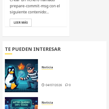
prepare-commit-msg con el
siguiente contenido:...
LEER MÁS
TE PUEDEN INTERESAR
Noticia
«Copy Fail»: La vulnerabilidad
que sacude al Kernel Linux
04/07/2026
0
Noticia
El fin de un dilema