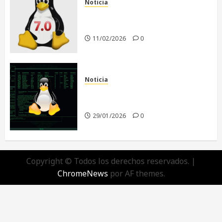
Noticia
Linux 7.0: El Comienzo de una
Nueva Era
11/02/2026
0
Noticia
El futuro de Linux sin Linus
Torvalds
29/01/2026
0
Copyright © Todos los derechos reservados.
|
ChromeNews
por AF themes.