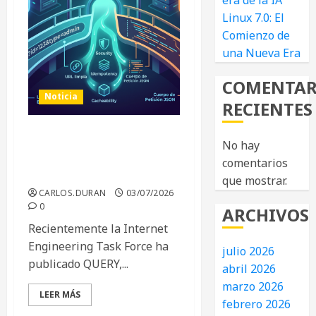
era de la IA
Linux 7.0: El
Comienzo de
una Nueva Era
COMENTAR
Noticia
RECIENTES
El fin de un dilema
No hay
arquitectónico: Nace
comentarios
HTTP QUERY
que mostrar.
CARLOS.DURAN
03/07/2026
0
ARCHIVOS
Recientemente la Internet
Engineering Task Force ha
julio 2026
publicado QUERY,...
abril 2026
marzo 2026
LEER MÁS
febrero 2026