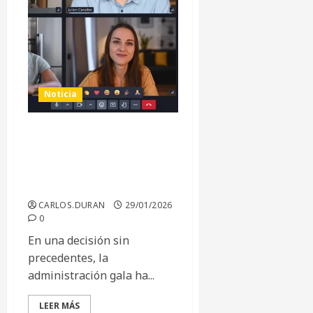
Noticia
Adiós a Teams y Zoom:
Francia Revoluciona su
Administración con
LaSuite Visio
CARLOS.DURAN
29/01/2026
0
En una decisión sin
precedentes, la
administración gala ha...
LEER MÁS