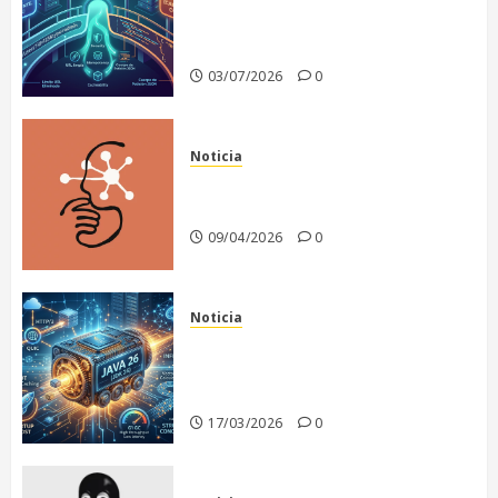
arquitectónico: Nace HTTP
QUERY
03/07/2026
0
Noticia
Anthropic recula en la
publicación de Claude Mythos
09/04/2026
0
Noticia
Java 26: El motor de la
infraestructura moderna y la
era de la IA
17/03/2026
0