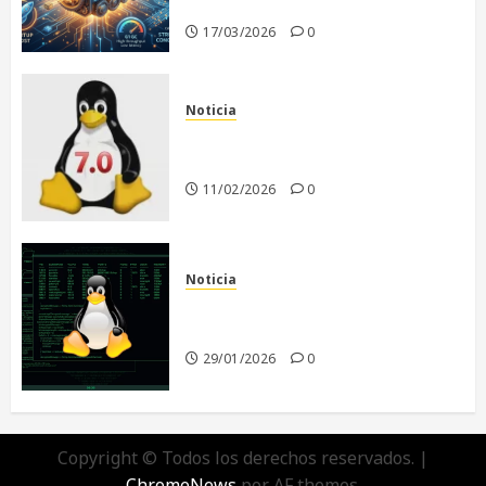
era de la IA
17/03/2026
0
Noticia
Linux 7.0: El Comienzo de una
Nueva Era
11/02/2026
0
Noticia
El futuro de Linux sin Linus
Torvalds
29/01/2026
0
Copyright © Todos los derechos reservados.
|
ChromeNews
por AF themes.