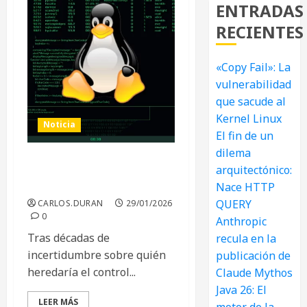
ENTRADAS
RECIENTES
«Copy Fail»: La
vulnerabilidad
que sacude al
Kernel Linux
Noticia
El fin de un
dilema
arquitectónico:
El futuro de Linux sin Linus
Torvalds
Nace HTTP
QUERY
CARLOS.DURAN
29/01/2026
0
Anthropic
Tras décadas de
recula en la
incertidumbre sobre quién
publicación de
heredaría el control...
Claude Mythos
Java 26: El
LEER MÁS