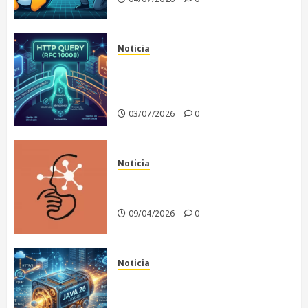
Noticia
El fin de un dilema
arquitectónico: Nace HTTP
QUERY
03/07/2026
0
Noticia
Anthropic recula en la
publicación de Claude Mythos
09/04/2026
0
Noticia
Java 26: El motor de la
infraestructura moderna y la