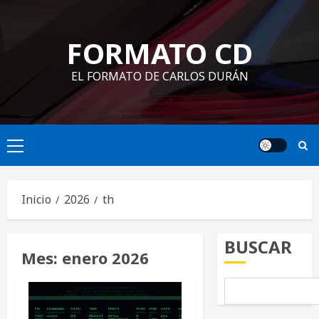
Saltar
al
FORMATO CD
contenido
EL FORMATO DE CARLOS DURÁN
Menú
principal
Inicio
2026
th
BUSCAR
Mes:
enero 2026