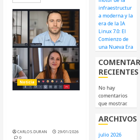
motor de la
infraestructur
a moderna y la
era de la IA
Linux 7.0: El
Comienzo de
una Nueva Era
COMENTAR
RECIENTES
Noticia
No hay
comentarios
Adiós a Teams y Zoom:
que mostrar.
Francia Revoluciona su
Administración con
ARCHIVOS
LaSuite Visio
CARLOS.DURAN
29/01/2026
julio 2026
0