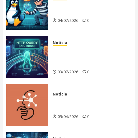
«Copy Fail»: La vulnerabilidad
que sacude al Kernel Linux
04/07/2026
0
Noticia
El fin de un dilema
arquitectónico: Nace HTTP
QUERY
03/07/2026
0
Noticia
Anthropic recula en la
publicación de Claude Mythos
09/04/2026
0