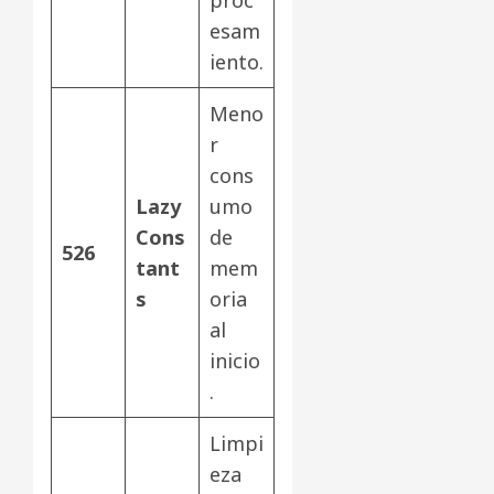
esam
iento.
Meno
r
cons
Lazy
umo
Cons
de
526
tant
mem
s
oria
al
inicio
.
Limpi
eza