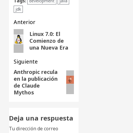
Tags:
development
java
jdk
Navegación
Anterior
de
Entrada
Linux 7.0: El
Comienzo de
anterior:
entradas
una Nueva Era
Siguiente
Anthropic recula
Siguiente
en la publicación
entrada:
de Claude
Mythos
Deja una respuesta
Tu dirección de correo