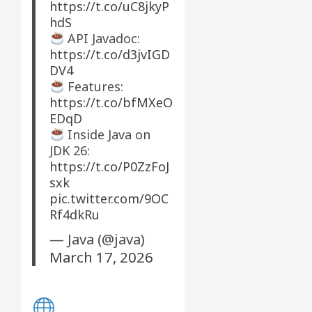
https://t.co/uC8jkyP
hdS
API Javadoc:
https://t.co/d3jvIGD
DV4
Features:
https://t.co/bfMXeO
EDqD
Inside Java on
JDK 26:
https://t.co/P0ZzFoJ
sxk
pic.twitter.com/9OC
Rf4dkRu
— Java (@java)
March 17, 2026