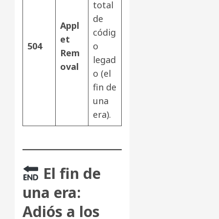
total
de
Appl
códig
et
504
o
Rem
legad
oval
o (el
fin de
una
era).
El fin de
una era:
Adiós a los