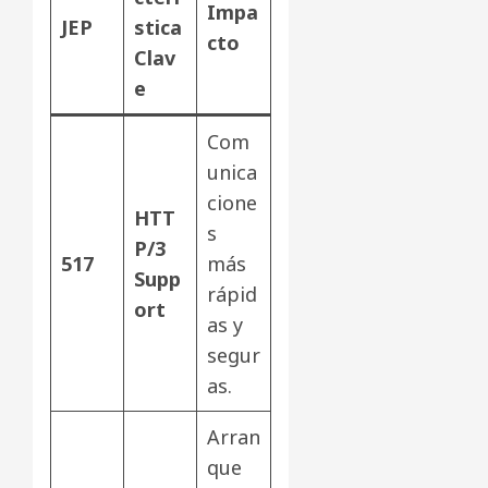
Impa
JEP
stica
cto
Clav
e
Com
unica
cione
HTT
s
P/3
517
más
Supp
rápid
ort
as y
segur
as.
Arran
que