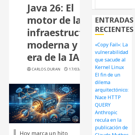
Java 26: El
motor de la
ENTRADAS
RECIENTES
infraestructura
moderna y la
«Copy Fail»: La
vulnerabilidad
era de la IA
que sacude al
Kernel Linux
CARLOS.DURAN
17/03/2026
El fin de un
dilema
arquitectónico:
Nace HTTP
QUERY
Anthropic
recula en la
publicación de
Hoy marca un hito