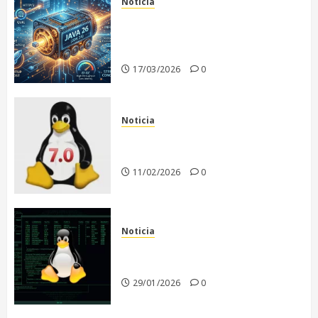
Noticia
Java 26: El motor de la
infraestructura moderna y la
era de la IA
17/03/2026
0
Noticia
Linux 7.0: El Comienzo de una
Nueva Era
11/02/2026
0
Noticia
El futuro de Linux sin Linus
Torvalds
29/01/2026
0