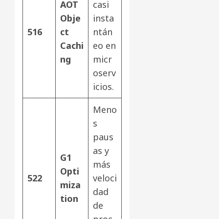
AOT
casi
Obje
insta
516
ct
ntán
Cachi
eo en
ng
micr
oserv
icios.
Meno
s
paus
as y
G1
más
Opti
522
veloci
miza
dad
tion
de
proc