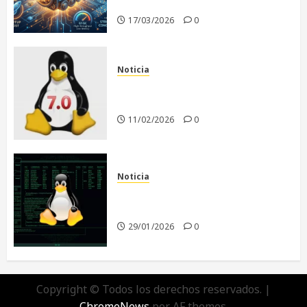
era de la IA
17/03/2026
0
Noticia
Linux 7.0: El Comienzo de una
Nueva Era
11/02/2026
0
Noticia
El futuro de Linux sin Linus
Torvalds
29/01/2026
0
Copyright © Todos los derechos reservados.
|
ChromeNews
por AF themes.