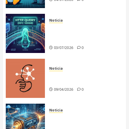
Noticia
El fin de un dilema
arquitectónico: Nace HTTP
QUERY
03/07/2026
0
Noticia
Anthropic recula en la
publicación de Claude Mythos
09/04/2026
0
Noticia
Java 26: El motor de la
infraestructura moderna y la