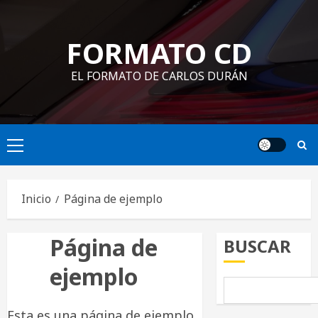
Saltar
al
FORMATO CD
contenido
EL FORMATO DE CARLOS DURÁN
Menú
principal
Inicio
Página de ejemplo
Página de
BUSCAR
ejemplo
Esta es una página de ejemplo.