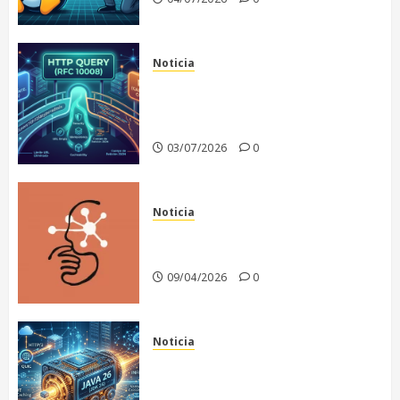
Noticia
El fin de un dilema
arquitectónico: Nace HTTP
QUERY
03/07/2026
0
Noticia
Anthropic recula en la
publicación de Claude Mythos
09/04/2026
0
Noticia
Java 26: El motor de la
infraestructura moderna y la