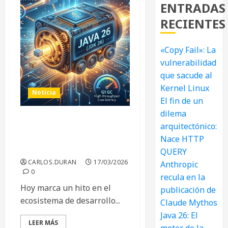
ENTRADAS
RECIENTES
«Copy Fail»: La
vulnerabilidad
que sacude al
Kernel Linux
Noticia
El fin de un
dilema
arquitectónico:
Java 26: El motor de la
infraestructura moderna
Nace HTTP
y la era de la IA
QUERY
CARLOS.DURAN
17/03/2026
Anthropic
0
recula en la
Hoy marca un hito en el
publicación de
ecosistema de desarrollo...
Claude Mythos
Java 26: El
LEER MÁS