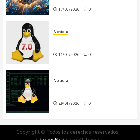
era de la IA
17/03/2026
0
Noticia
Linux 7.0: El Comienzo de una
Nueva Era
11/02/2026
0
Noticia
El futuro de Linux sin Linus
Torvalds
29/01/2026
0
Copyright © Todos los derechos reservados.
|
ChromeNews
por AF themes.