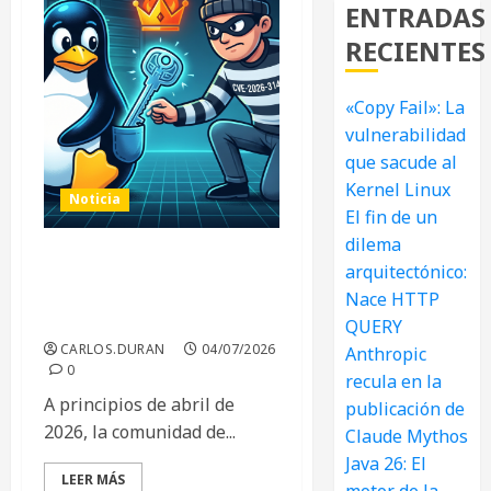
ENTRADAS
RECIENTES
«Copy Fail»: La
vulnerabilidad
que sacude al
Kernel Linux
Noticia
El fin de un
dilema
arquitectónico:
«Copy Fail»: La
vulnerabilidad que sacude
Nace HTTP
al Kernel Linux
QUERY
CARLOS.DURAN
04/07/2026
Anthropic
0
recula en la
A principios de abril de
publicación de
2026, la comunidad de...
Claude Mythos
Java 26: El
LEER MÁS