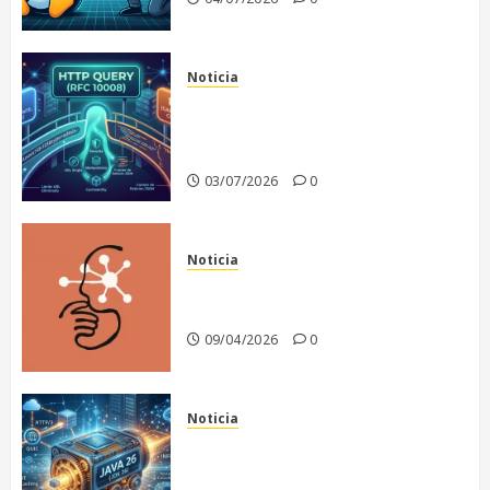
Noticia
El fin de un dilema
arquitectónico: Nace HTTP
QUERY
03/07/2026
0
Noticia
Anthropic recula en la
publicación de Claude Mythos
09/04/2026
0
Noticia
Java 26: El motor de la
infraestructura moderna y la