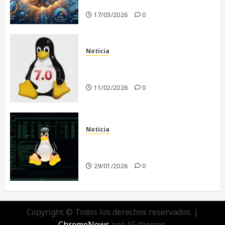
era de la IA
17/03/2026
0
Noticia
Linux 7.0: El Comienzo de una
Nueva Era
11/02/2026
0
Noticia
El futuro de Linux sin Linus
Torvalds
29/01/2026
0
Copyright © Todos los derechos reservados.
|
ChromeNews
por AF themes.