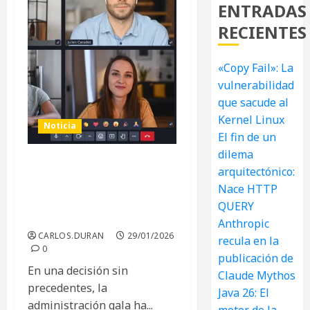
ENTRADAS
RECIENTES
«Copy Fail»: La
vulnerabilidad
que sacude al
Kernel Linux
Noticia
El fin de un
dilema
arquitectónico:
Adiós a Teams y Zoom:
Francia Revoluciona su
Nace HTTP
Administración con
QUERY
LaSuite Visio
Anthropic
CARLOS.DURAN
29/01/2026
recula en la
0
publicación de
En una decisión sin
Claude Mythos
precedentes, la
Java 26: El
administración gala ha...