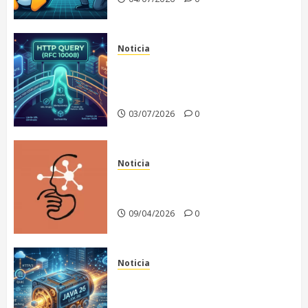
Noticia
El fin de un dilema
arquitectónico: Nace HTTP
QUERY
03/07/2026
0
Noticia
Anthropic recula en la
publicación de Claude Mythos
09/04/2026
0
Noticia
Java 26: El motor de la
infraestructura moderna y la